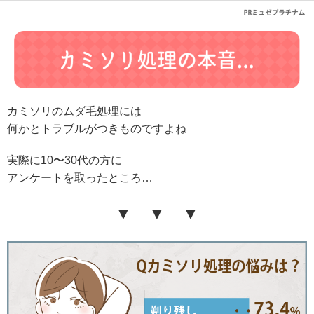
カミソリのムダ毛処理には
何かとトラブルがつきものですよね
実際に10〜30代の方に
アンケートを
取ったところ…
▼ ▼ ▼